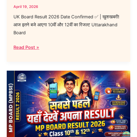
आएगा
April 19, 2026
10वीं
UK Board Result 2026 Date Confirmed ✅ | खुशखबरी!
और
आज इतने बजे आएगा 10वीं और 12वीं का रिजल्ट Uttarakhand
12वीं
Board
का
रिजल्ट
Read Post »
MP
Board
10th-
12th
Result
2026
Live:
रोल