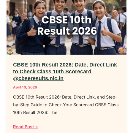
Result
2026:
Date,
Direct
Link
to
Check
Class
CBSE 10th Result 2026: Date, Direct Link
10th
to Check Class 10th Scorecard
Scorecard
@cbseresults.nic.in
@cbseresults.nic.in
April 10, 2026
CBSE 10th Result 2026: Date, Direct Link, and Step-
by-Step Guide to Check Your Scorecard CBSE Class
10th Result 2026: The
Read Post »