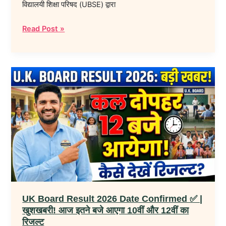
विद्यालयी शिक्षा परिषद (UBSE) द्वारा
Read Post »
UK
Board
Result
2026
Date
Confirmed
✅
|
खुशखबरी!
आज
UK Board Result 2026 Date Confirmed ✅ |
इतने
खुशखबरी! आज इतने बजे आएगा 10वीं और 12वीं का
बजे
रिजल्ट