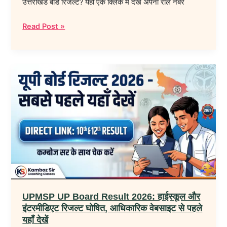
उत्तराखंड बोर्ड रिजल्ट? यहाँ एक क्लिक में देखें अपना रोल नंबर
डाउनलोड
लिंक
Read Post »
एक्टिव!
UPMSP
UP
Board
Result
2026:
हाईस्कूल
और
इंटरमीडिएट
रिजल्ट
घोषित,
UPMSP UP Board Result 2026: हाईस्कूल और
आधिकारिक
इंटरमीडिएट रिजल्ट घोषित, आधिकारिक वेबसाइट से पहले
वेबसाइट
यहाँ देखें