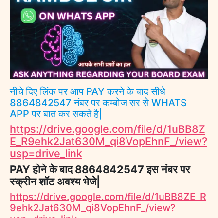
नीचे दिए लिंक पर आप PAY करने के बाद सीधे
8864842547 नंबर पर कम्बोज सर से WHATS
APP पर बात कर सकते है|
https://drive.google.com/file/d/1uBB8Z
E_R9ehk2Jat630M_qi8VopEhnF_/view?
usp=drive_link
PAY होने के बाद 8864842547 इस नंबर पर
स्क्रीन शॉट अवश्य भेजे|
https://drive.google.com/file/d/1uBB8ZE_R
9ehk2Jat630M_qi8VopEhnF_/view?