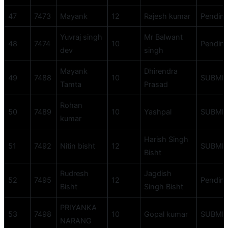
47
7473
Mayank
12
Rajesh kumar
Pendin
Yuvraj singh
Mr Balwant
48
7474
10
Pendin
dev
singh
Mayank
Dhirendra
49
7488
10
SUBMI
Tamta
Prasad
Rohan
50
7489
10
Yashpal
SUBMI
kumar
Harish Singh
51
7492
Nitin bisht
12
SUBMI
Bisht
Rudresh
Jagdish
52
7495
12
Pendin
Bisht
Singh Bisht
PRIYANKA
53
7498
10
Gopal kumar
SUBMI
NARANG