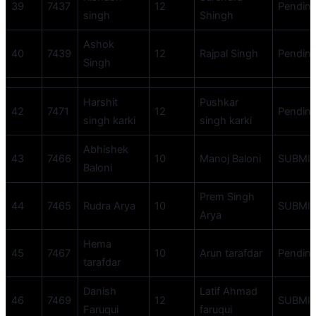
39
7437
12
Pendin
singh
Shingh
Ashok
40
7439
12
Rajpal Singh
Pendin
Singh
Harshit
Pushkar
42
7471
12
Pendin
singh karki
singh karki
Abhishek
43
7466
10
Manoj Baloni
SUBMI
Baloni
Prem Singh
44
7465
Rudra Arya
10
SUBMI
Arya
Hema
45
7467
10
Arun tarafdar
Pendin
tarafdar
Danish
Latif Ahmad
46
7469
12
SUBMI
Faruqui
faruqui