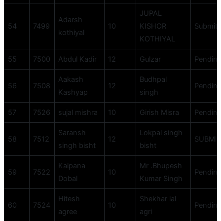
JUPAL
Adarsh
54
7499
10
KISHOR
Submit
kothiyal
KOTHIYAL
55
7500
Abdul Kadir
12
Gulzar
Pendin
Aakash
Budhpal
56
7508
12
Pendin
Kashyap
singh
57
7526
sujal mishra
10
Girish Misra
Pendin
Saransh
Lokpal singh
58
7512
12
SUBMI
singh bisht
bisht
Kalpana
Mr .Bhupesh
59
7522
10
Pendin
Dobal
Kumar Singh
Hitesh
Shekhar lal
60
7524
10
Pendin
agree
agri