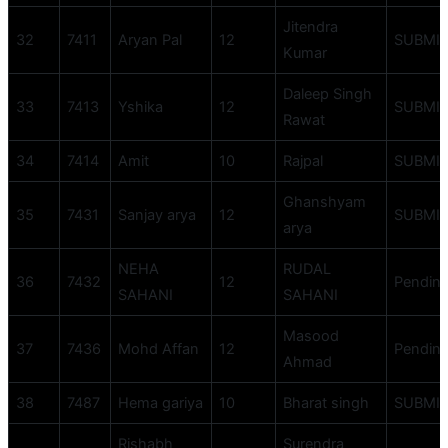
Jitendra
32
7411
Aryan Pal
12
SUBMI
Kumar
Daleep Singh
33
7413
Yshika
12
SUBMI
Rawat
34
7414
Amit
10
Rajpal
SUBMI
Ghanshyam
35
7431
Sanjay arya
12
SUBMI
arya
NEHA
RUDAL
36
7432
12
Pendin
SAHANI
SAHANI
Masood
37
7436
Mohd Affan
12
Pendin
Ahmad
38
7487
Hema gariya
10
Bharat singh
SUBMI
Rishabh
Surendra