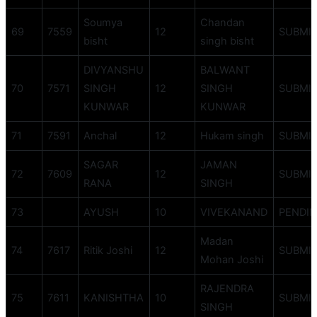
Soumya
Chandan
69
7559
12
SUBMI
bisht
singh bisht
DIVYANSHU
BALWANT
70
7571
SINGH
12
SINGH
SUBMI
KUNWAR
KUNWAR
71
7591
Anchal
12
Hukam singh
SUBMI
SAGAR
JAMAN
72
7609
12
SUBMI
RANA
SINGH
73
AYUSH
10
VIVEKANAND
PENDI
Madan
74
7617
Ritik Joshi
12
SUBMI
Mohan Joshi
RAJENDRA
75
7611
KANISHTHA
10
SUBMI
SINGH