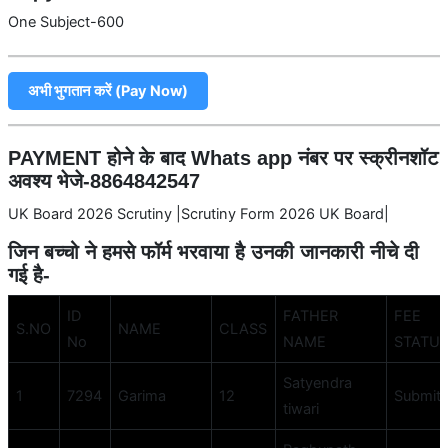
One Subject-600
अभी भुगतान करें (Pay Now)
PAYMENT होने के बाद Whats app नंबर पर स्क्रीनशॉट
अवश्य भेजे-8864842547
UK Board 2026 Scrutiny |Scrutiny Form 2026 UK Board|
जिन बच्चो ने हमसे फॉर्म भरवाया है उनकी जानकारी नीचे दी
गई है-
ID
FATHER
FEE
S.NO
NAME
CLASS
No
NAME
STATU
Satyendra
1
7294
Garima
12
Submit
tiwari