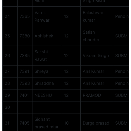
Bisht
Singh Bisht
Varnit
Baleshwar
24
7365
12
Pendin
Panwar
kumar
Satish
25
7380
Abhishek
12
SUBMI
chandra
Sakshi
26
7385
12
Vikram Singh
SUBMI
Rawat
27
7391
Shreya
12
Anil Kumar
Pendin
28
7393
Shraddha
12
Anil Kumar
Pendin
29
7401
NEESHU
12
PRAMOD
SUBMI
30
Sidhant
31
7405
10
Durga prasad
SUBMI
prasad raturi