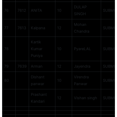
DULAP
76
7612
ANITA
10
SUBMI
SINGH
Mohan
77
7613
Kalpana
12
SUBMI
Chandra
Kartik
78
Kumar
10
PyareLAL
SUBMI
Puniya
79
7639
Arman
12
Jayendra
SUBMI
Dishant
Virendra
80
10
SUBMI
panwar
Panwar
Prashant
12
Vishan singh
SUBMI
Kandari