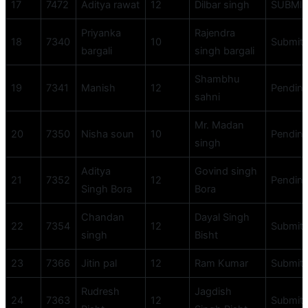
17
7472
Aditya rawat
12
Dilbar singh
SUBMI
Priyanka
Rajendra
18
7340
10
Submit
bargali
singh bargali
Shambhu
19
7341
Manish
12
Pendin
sahni
Mr. Madan
20
7350
Nisha soun
10
Pendin
singh
Aditya
Govind singh
21
7352
12
Pendin
Singh Bora
Bora
Chandan
Dayal Singh
22
7354
12
Submit
singh
Bisht
23
7366
Jitin pal
12
Ram Kumar
Submit
Rudresh
Jagdish
24
7363
12
Submit