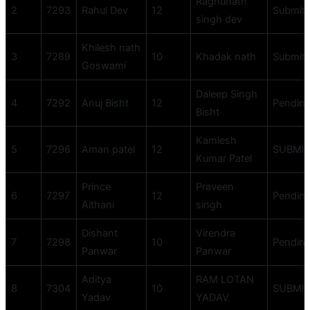
Raghunath
2
7293
Rahul Dev
12
Submit
singh dev
Khilesh nath
3
7289
10
Khadak nath
Submit
Goswami
Daleep Singh
4
7292
Anuj Bisht
12
Pendin
Bisht
Kamlesh
5
7296
Aman patel
12
SUBMI
Kumar Patel
Prince
Praveen
6
7297
12
Pendin
Aithani
singh
Dishant
Virendra
7
7298
10
Pendin
Panwar
Panwar
Aditya
RAM LOTAN
8
7304
10
SUBMI
Yadav
YADAV