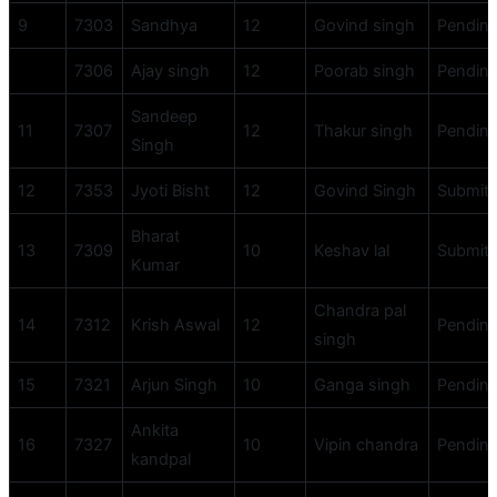
9
7303
Sandhya
12
Govind singh
Pendin
7306
Ajay singh
12
Poorab singh
Pendin
Sandeep
11
7307
12
Thakur singh
Pendin
Singh
12
7353
Jyoti Bisht
12
Govind Singh
Submit
Bharat
13
7309
10
Keshav lal
Submit
Kumar
Chandra pal
14
7312
Krish Aswal
12
Pendin
singh
15
7321
Arjun Singh
10
Ganga singh
Pendin
Ankita
16
7327
10
Vipin chandra
Pendin
kandpal