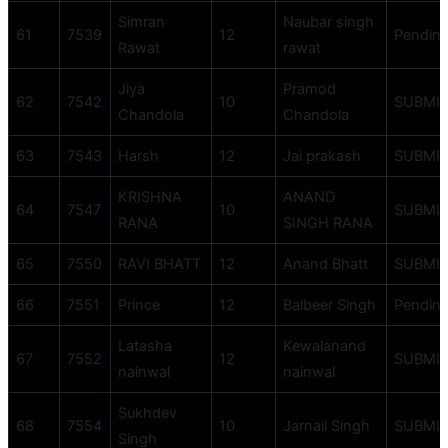
Simran
Naubar singh
61
7539
12
Pendin
Rawat
rawat
Jiya
Pramod
62
7542
10
SUBMI
Chandola
Chandola
63
7543
Harsh
12
Jai prakash
SUBMI
KRISHNA
ANAND
64
7547
10
SUBMI
RANA
SINGH RANA
65
7550
RAVI BHATT
12
Anand Bhatt
SUBMI
66
7551
Prince
12
Balbeer Singh
Pendin
Latasha
Kewalanand
67
7552
12
SUBMI
nainwal
nainwal
Sukhdev
68
7554
10
Jarnail Singh
SUBMI
Singh