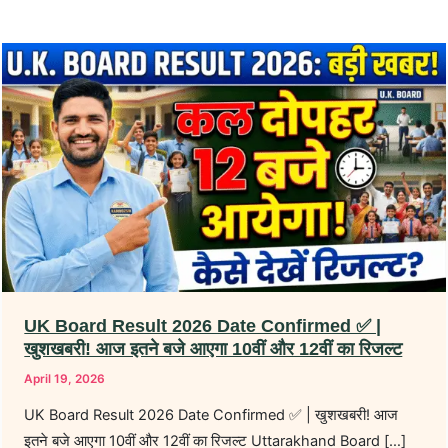
UK
Uttarakhand
UK
Board
Board
Board
Result
Result
Result
2026
2026:
2026
Date
कॉपियों
Direct
Confirmed
की
Link:
✅
चेकिंग
उत्तराखंड
|
का
बोर्ड
खुशखबरी!
काम
10वीं
आज
हुआ
12वीं
इतने
पूरा,
रिजल्ट
UK Board Result 2026 Date Confirmed ✅ |
बजे
अब
यहाँ
खुशखबरी! आज इतने बजे आएगा 10वीं और 12वीं का रिजल्ट
आएगा
इस
से
April 19, 2026
10वीं
दिन
देखें,
UK Board Result 2026 Date Confirmed ✅ | खुशखबरी! आज
और
आएगा
मार्कशीट
इतने बजे आएगा 10वीं और 12वीं का रिजल्ट Uttarakhand Board […]
12वीं
10वीं-12वीं
डाउनलोड