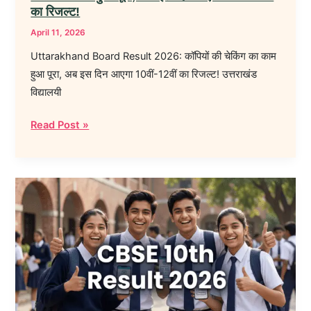
अब
का रिजल्ट!
इस
April 11, 2026
दिन
Uttarakhand Board Result 2026: कॉपियों की चेकिंग का काम
आएगा
हुआ पूरा, अब इस दिन आएगा 10वीं-12वीं का रिजल्ट! उत्तराखंड
10वीं-12वीं
विद्यालयी
का
रिजल्ट!
Read Post »
CBSE
10th
Result
2026:
Date,
Direct
Link