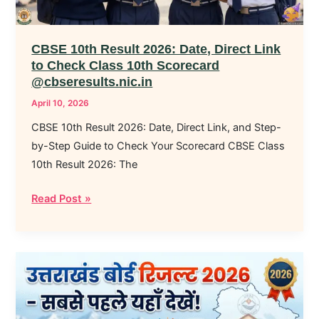
to
Check
Class
CBSE 10th Result 2026: Date, Direct Link
10th
to Check Class 10th Scorecard
Scorecard
@cbseresults.nic.in
@cbseresults.nic.in
April 10, 2026
CBSE 10th Result 2026: Date, Direct Link, and Step-
by-Step Guide to Check Your Scorecard CBSE Class
10th Result 2026: The
Read Post »
UK
Board
Result
2026