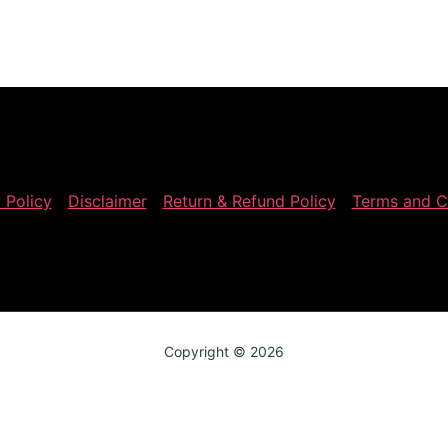
 Policy
Disclaimer
Return & Refund Policy
Terms and C
Copyright © 2026
Review My Order
0