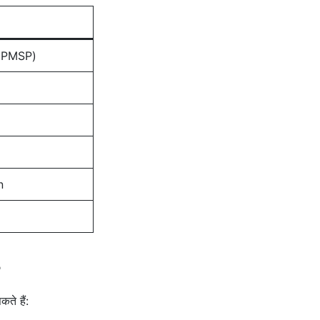
द (UPMSP)
n
ते हैं: