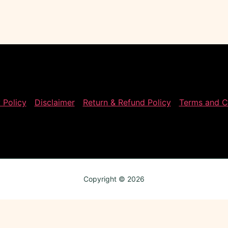
 Policy
Disclaimer
Return & Refund Policy
Terms and C
Copyright © 2026
Review My Order
0