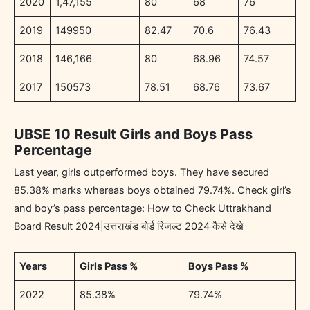
2020
1,47,155
80
68
76
2019
149950
82.47
70.6
76.43
2018
146,166
80
68.96
74.57
2017
150573
78.51
68.76
73.67
UBSE 10 Result Girls and Boys Pass
Percentage
Last year, girls outperformed boys. They have secured
85.38% marks whereas boys obtained 79.74%. Check girl’s
and boy’s pass percentage: How to Check Uttrakhand
Board Result 2024|उत्तराखंड बोर्ड रिजल्ट 2024 कैसे देखे
Years
Girls Pass %
Boys Pass %
2022
85.38%
79.74%