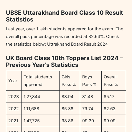
UBSE Uttarakhand Board Class 10 Result
Statistics
Last year, over 1 lakh students appeared for the exam. The
overall pass percentage was recorded at 82.63%. Check
the statistics below: Uttrakhand Board Result 2024
UK Board Class 10th Toppers List 2024 –
Previous Year’s Statistics
Total students
Girls
Boys
Overall
Year
appeared
Pass %
Pass %
Pass %
2023
1,27,844
88.94
81.48
85.17
2022
1,11,688
85.38
79.74
82.63
2021
1,47,725
98.86
99.30
99.09