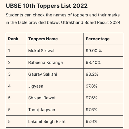
UBSE 10th Toppers List 2022
Students can check the names of toppers and their marks
in the table provided below: Uttrakhand Board Result 2024
Rank
Toppers Name
Percentage
1
Mukul Silswal
99.00 %
2
Rabeena Koranga
98.40%
3
Gaurav Saklani
98.2%
4
Jigyasa
97.8%
5
Shivani Rawat
97.6%
5
Tanuj Jagwan
97.6%
5
Lakshit Singh Bisht
97.6%