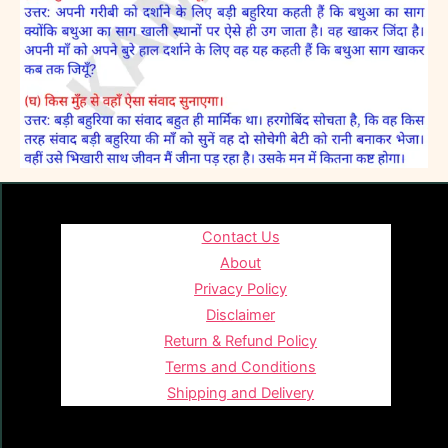
Contact Us
About
Privacy Policy
Disclaimer
Return & Refund Policy
Terms and Conditions
Shipping and Delivery