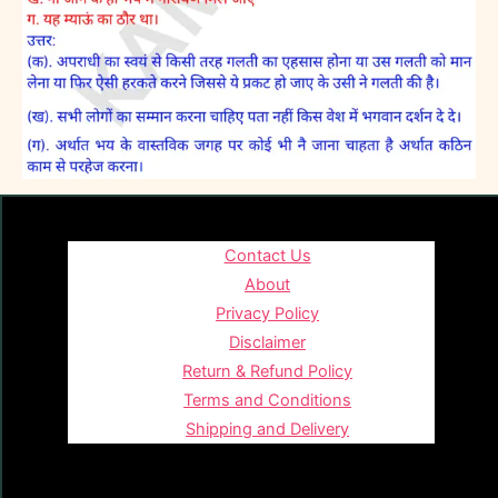
Contact Us
About
Privacy Policy
Disclaimer
Return & Refund Policy
Terms and Conditions
Shipping and Delivery