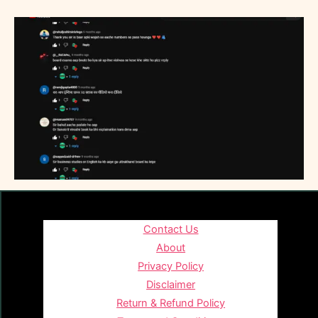
Contact Us
About
Privacy Policy
Disclaimer
Return & Refund Policy