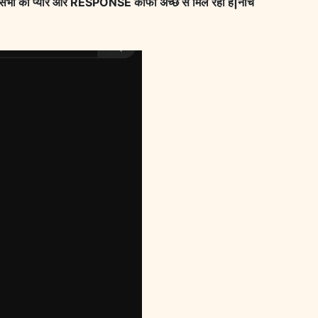
 सभी का प्यार और RESPONSE काफी अच्छे से मिल रहा है|नीचे