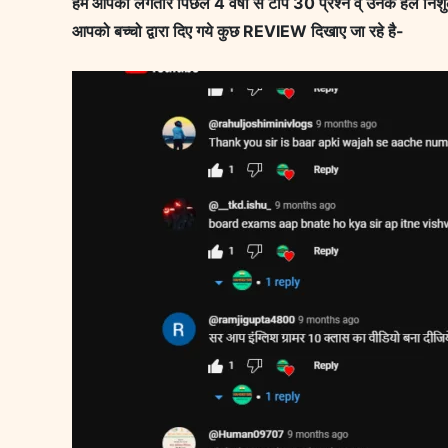
हम आपको लगतार पिछले 4 वर्षो से टॉप 30 प्रश्न व् उनके हल निशु
आपको बच्चो द्वारा दिए गये कुछ REVIEW दिखाए जा रहे है-