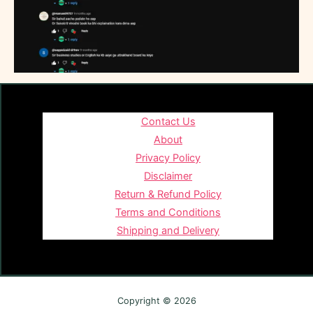
Contact Us
About
Privacy Policy
Disclaimer
Return & Refund Policy
Terms and Conditions
Shipping and Delivery
Copyright © 2026