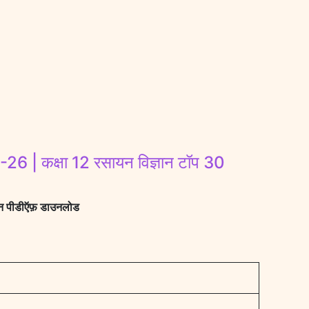
कक्षा 12 रसायन विज्ञान टॉप 30
न पीडीऍफ़ डाउनलोड