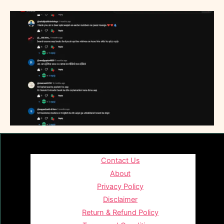
Contact Us
About
Privacy Policy
Disclaimer
Return & Refund Policy