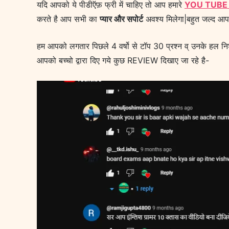
यदि आपको ये पीडीऍफ़ फ्री में चाहिए तो आप हमारे
YOU TUBE
करते है आप सभी का
प्यार और सपोर्ट
अवश्य मिलेगा|बहुत जल्द आप
हम आपको लगतार पिछले 4 वर्षो से टॉप 30 प्रश्न व् उनके हल नि
आपको बच्चो द्वारा दिए गये कुछ REVIEW दिखाए जा रहे है-