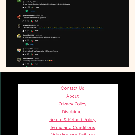
Contact Us
About
Privacy Policy
Disclaimer
Return & Refund Policy
Terms and Conditions