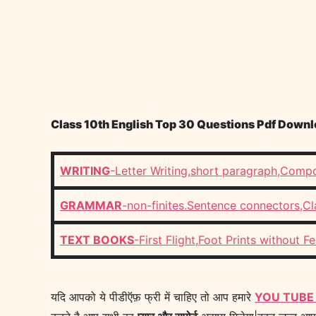
Class 10th English Top 30 Questions Pdf Downloud Bo
WRITING
-Letter Writing,short paragraph,Compo
GRAMMAR
-non-finites.Sentence connectors,C
TEXT BOOKS
-First Flight,Foot Prints without Fe
यदि आपको ये पीडीऍफ़ फ्री में चाहिए तो आप हमारे
YOU TUBE