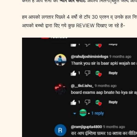
करते है आप सभी का
प्यार और सपोर्ट
अवश्य मिलेगा|बहुत जल्द आप
हम आपको लगतार पिछले 4 वर्षो से टॉप 30 प्रश्न व् उनके हल नि
आपको बच्चो द्वारा दिए गये कुछ REVIEW दिखाए जा रहे है-