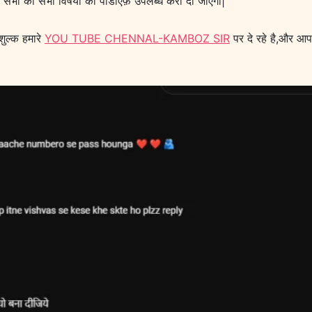
 सभी को सभी विषयों की पीडीऍफ़ उपलब्ध करा दी जाएगी|
शुल्क हमारे
YOU TUBE CHENNAL-KAMBOZ SIR
पर दे रहे है,और आ