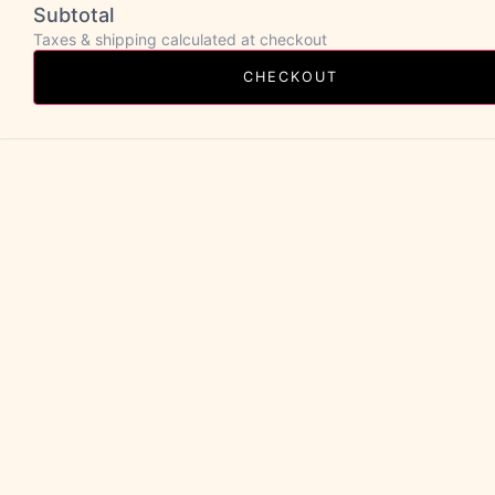
Subtotal
Taxes & shipping calculated at checkout
CHECKOUT