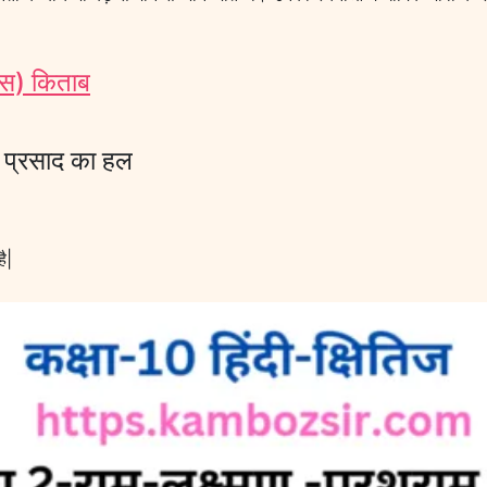
दास) किताब
र प्रसाद का हल
ै|