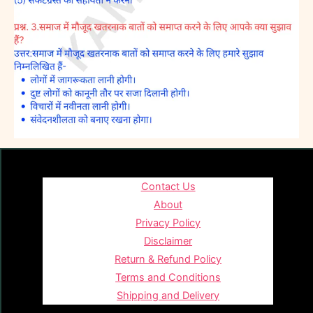
Contact Us
About
Privacy Policy
Disclaimer
Return & Refund Policy
Terms and Conditions
Shipping and Delivery