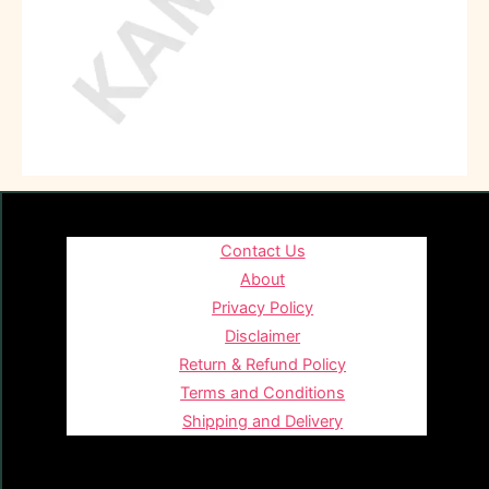
Contact Us
About
Privacy Policy
Disclaimer
Return & Refund Policy
Terms and Conditions
Shipping and Delivery