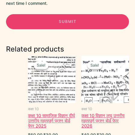
next time I comment.
Related products
Original
Current
Original
Current
price
price
price
price
Sale!
Sale!
Sale!
Sale!
was:
is:
was:
is:
₹60.00.
₹30.00.
₹40.00.
₹20.00.
कक्षा 10
कक्षा 10
कक्षा 10 सामाजिक विज्ञान दीर्घ
कक्षा 10 विज्ञान लघु उत्तरीय
उत्तरीय महत्वपूर्ण प्रश्न बोर्ड
महत्वपूर्ण प्रश्न बोर्ड पेपर
पेपर 2025
2026
₹
60.00
₹
30.00
₹
40.00
₹
20.00