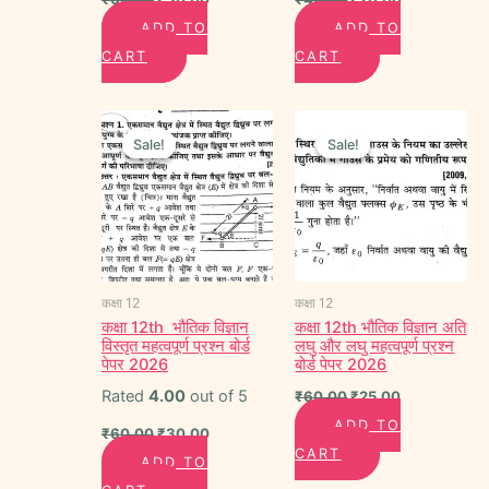
ADD TO
ADD TO
CART
CART
Original
Current
Original
Current
price
price
price
price
Sale!
Sale!
Sale!
Sale!
was:
is:
was:
is:
₹60.00.
₹30.00.
₹60.00.
₹25.00.
कक्षा 12
कक्षा 12
कक्षा 12th भौतिक विज्ञान
कक्षा 12th भौतिक विज्ञान अति
विस्तृत महत्वपूर्ण प्रश्न बोर्ड
लघु और लघु महत्वपूर्ण प्रश्न
पेपर 2026
बोर्ड पेपर 2026
Rated
4.00
out of 5
₹
60.00
₹
25.00
ADD TO
₹
60.00
₹
30.00
CART
ADD TO