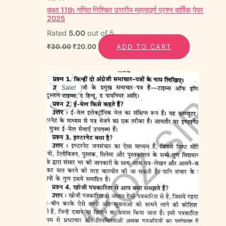
कक्षा 11th गणित निश्चित उत्तरीय महत्वपूर्ण प्रश्न वार्षिक पेपर
2025
Rated
5.00
out of 5
₹
30.00
₹
20.00
ADD TO CART
Original
Current
price
price
Sale!
Sale!
was:
is:
₹30.00.
₹20.00.