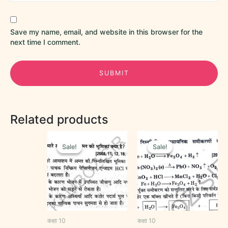
Save my name, email, and website in this browser for the
next time I comment.
Related products
Original
Current
Original
Current
price
price
price
price
Sale!
Sale!
Sale!
Sale!
was:
is:
was:
is:
₹40.00.
₹20.00.
₹40.00.
₹20.00.
कक्षा 10
कक्षा 10