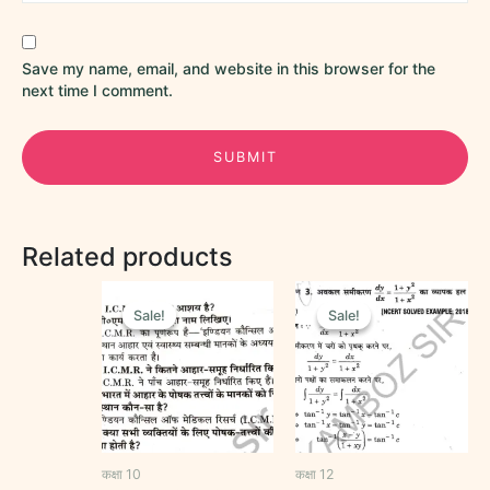
Save my name, email, and website in this browser for the
next time I comment.
Related products
Original
Current
Original
Current
price
price
price
price
Sale!
Sale!
Sale!
Sale!
was:
is:
was:
is:
₹20.00.
₹10.00.
₹50.00.
₹30.00.
कक्षा 10
कक्षा 12