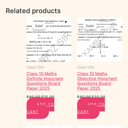
Related products
Original
Current
Original
Current
price
price
price
price
Sale!
Sale!
Sale!
Sale!
was:
is:
was:
is:
₹40.00.
₹25.00.
₹40.00.
₹30.00.
Class 10th
Class 10th
Class 10 Maths
Class 10 Maths
Definite Important
Objective Important
Questions Board
Questions Board
Paper 2025
Paper 2025
₹
40.00
₹
25.00
₹
40.00
₹
30.00
ADD TO
ADD TO
CART
CART
Original
Current
Original
Current