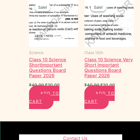
price
price
price
price
Sale!
Sale!
Sale!
Sale!
was:
is:
was:
is:
₹40.00.
₹20.00.
₹40.00.
₹20.00.
Science
Class 10th
Class 10 Science
Class 10 Science Very
ShortImportant
Short Important
Questions Board
Questions Board
Paper 2026
Paper 2026
₹
40.00
₹
20.00
₹
40.00
₹
20.00
ADD TO
ADD TO
CART
CART
Contact Us