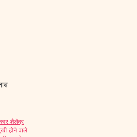
ताब
र शैलेंद्र
खी होने वाले